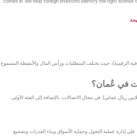
comes in. We help foreign investors identify the right license
يحة
.
رفية الرقمية)، حيث تختلف المتطلبات ورأس المال والأنشطة المسموح
ت في عُمان؟
مات المصرفية الرقمية، هناك الفئة الأولى (تتطلب رأس مال قدره 30 مليون ريال عماني) والفئة الثانية (تتطلب رأس مال قدره 10 ملايين ريال عماني). في مجال الاتصالات، بالإضافة إلى الفئة الأولى
د على إدارة عملية التحول وحماية الأسواق وبناء القدرات وتشجيع