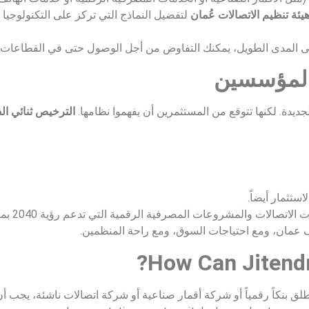
ئة تنظيم الاتصالات عُمان
لتفضيل النماذج التي تركز على التكنولوجيا أ
اء على المدى الطويل، يمكنك التفاوض من أجل الوصول حتى في القطاعات
والمؤسسين
لجديدة. لكنها تتوقع من المستثمرين أن يفهموا نظامها.
الترخيص ثنائي الف
ستثمار أيضاً.
لات والمشروعات المصرفية الرقمية التي تدعم رؤية 2040 بمزيد من الاهتمام.
اف عمان، ومع احتياجات السوق، ومع راحة المنظمين.
How Can Jitendr
 بنكاً رقمياً أو شركة أقمار صناعية أو شركة اتصالات ناشئة، يجب أن