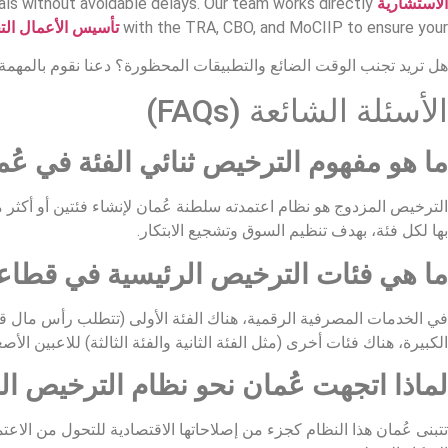
الاستشارية
vals without avoidable delays. Our team works directly
with the TRA, CBO, and MoCIIP to ensure your
تأسيس الأعمال الت
هل تريد تجنب الوقت الضائع والتطبيقات المحظورة؟ دعنا نقوم بالمهمة
الأسئلة الشائعة (FAQs)
ما هو مفهوم الترخيص ثنائي الفئة في عُ
الترخيص المزدوج هو نظام اعتمدته سلطنة عُمان لإنشاء فئتين أو أكث
بها لكل فئة، بهدف تنظيم السوق وتشجيع الابتكار.
ما هي فئات الترخيص الرئيسية في قطاعي
الكبيرة، هناك فئات أخرى (مثل الفئة الثانية والفئة الثالثة) للاعبين الأ
لماذا اتجهت عُمان نحو نظام الترخيص ا
تتبنى عُمان هذا النظام كجزء من إصلاحاتها الاقتصادية للتحول من الاعت