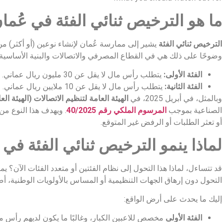
ما هو الترخيص ثنائي الفئة في عُما
الترخيص ثنائي الفئة
يشير إلى ممارسة عُمان لإنشاء نوعين (أو أكثر) م
وضوحًا على ذلك هي في القطاع المصرفي والاتصالات والبنية الأساسية.
الفئة الأولى:
يتطلب رأس مال لا يقل عن 30 مليون ريال عماني.
الفئة الثانية:
يتطلب رأس مال لا يقل عن 10 ملايين ريال عماني.
وبالمثل، في أبريل 2025، في
الهيئة العامة لتنظيم الاتصالات (الهيئة ال
الصناعية بموجب
المرسوم الملكي رقم 40/2025
. ويهدف هذا النوع من
أو تعثر الطلبات أو الرفض غير المتوقع.
لماذا ينمو الترخيص ثنائي الفئة في 
قد تتساءل، لماذا هذا التحول إلى نظام الفئتين أو متعدد الفئات الآن؟ يم
التحول دون إرهاق الجهات التنظيمية أو المساس بالأولويات الوطنية، أصب
إليك ما يحدث على أرض الواقع:
الفئة الأولى
مخصص للاعبين الكبار، وغالبًا ما يكون لديهم رأس م