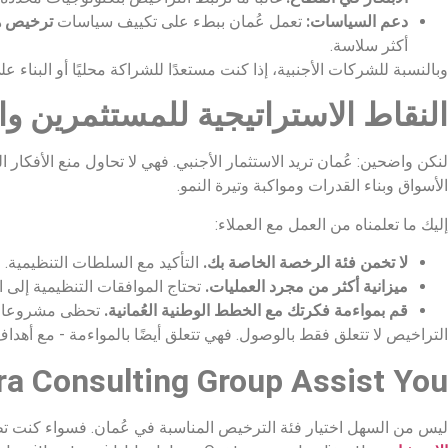
دعم السياسات:
تعمل عُمان ببطء على تكييف سياسات
ترخيص هي
أكثر سلاسة.
وبالنسبة للشركات الأجنبية، إذا كنت مستعدًا للشراكة محليًا أو البن
النقاط الاستراتيجية للمستثمرين 
لنكن واضحين: عُمان تريد الاستثمار الأجنبي. فهي لا تحاول منع الأفكار ا
الأسواق وبناء القدرات ومواكبة وتيرة النمو.
إليك ما تعلمناه من العمل مع العملاء:
لا تخمن فئة الرخصة الخاصة بك.
التأكيد مع السلطات التنظيمية.
ميزانية أكثر من مجرد العمليات.
تحتاج الموافقات التنظيمية إلى الا
قم بمواءمة فكرتك مع الخطط الوطنية العُمانية.
تحظى مشروعات الاتصا
التراخيص لا تتعلق فقط بالوصول. فهي تتعلق أيضًا بالمواءمة - مع أهد
a Consulting Group Assist You?
ليس من السهل اختيار فئة الترخيص المناسبة في عُمان. فسواء كنت تطلق