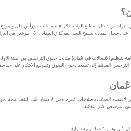
ن؟
ن التراخيص داخل القطاع الواحد. لكل فئة متطلبات ورأس مال ونموذج أ
 على سبيل المثال، يسمح البنك المركزي العماني الآن بنوعين من التر
عامة لتنظيم الاتصالات في عُمان)
منحت حقوق الترخيص من الفئة الأولى ل
 الترخيص المنظم إلى تنظيم دخول السوق وتشجيع الابتكار على حد سوا
عُمان
ر الاقتصاد العماني بإصلاحات كبيرة. فمن الاعتماد على النفط، يتجه نحو ا
ح الترخيص أكثر انتقائية.
ال كبير وشراكات إقليمية/دولية.