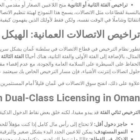
تراخيص الفئة الثانية أو الثانوية
منح اللاعبين الصغار أو مقدمي ا
بالنسبة لقطاعات مثل الاتصالات، يسمح هذا النموذج لهيئة تنظيم الاتصال
انتقائيًا وشاملًا في الوقت نفسه، ولكن فقط لأولئك الذين يفهمون كي
تراخيص الاتصالات العمانية: الهيكل
تطور نظام الترخيص في قطاع الاتصالات في سلطنة عُمان بشكل سريع. فقد
المثال، بالإضافة إلى الفئة الأولى والفئة الثانية، هناك أحيانًا
الفئة الثالثة
ت
الحفاظ على السيطرة على السلامة العامة والجودة، مع عدم إقصاء مقدم
حلول اتصالات إنترنت الأشياء، فإن مسار الترخيص الخاص بك سيعتمد على
علاوة على ذلك، انفتح سوق الاتصالات في عُمان قليلاً أمام المستثمرين 
n Dual-Class Licensing in Oman
الترخيص ثنائي الفئة
قد يبدو مقيدا، لكنه خلق بعض نقاط الدخول الذكية 
حاجز دخول أقل:
لا تحتاج إلى رأس مال كامل إذا كنت مؤهلاً لل
النمو المستهدف:
يمكن للاعبين الجدد البدء بشكل صغير والترقية ل
الابتكار في القطاع:
غالبًا ما ترتبط التراخيص بتكنولوجيات محدد