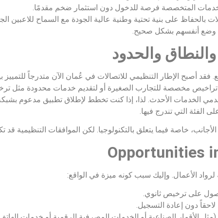
لخدمات المتخصصة فرصة للدخول دون استثمار ضخم مقدمًا.
ات بالحفاظ على بنية تحتية وطنية عالية الجودة مع السماح للاعبين الج
فية وضع أنفسهم بشكل صحيح.
 والنطاق والحدود
 أصبح الإطار التنظيمي للاتصالات في عُمان الآن متدرجاً للتمييز بين
راخيص مخصصة للتجارب الصغيرة أو لتقديم خدمات محدودة مثل ترخيص ا
ي الخدمات الأحدث. لذا، إذا كنت تخطط لإطلاق تطبيق مدعوم بشبكة ال
 الفئة التي تندرج فيها.
الأجانب، خاصة فيما يتعلق بالتكنولوجيا. لكن الموافقات التنظيمية قد ت
Opportunities i
لرواد الأعمال. وإليك سبب كونه ميزة في الواقع:
حصول على ترخيص ثانوي.
احقاً دون إعادة التسجيل.
ة (مثل الأقمار الصناعية أو الخدمات المصرفية الرقمية أو خدمات اله