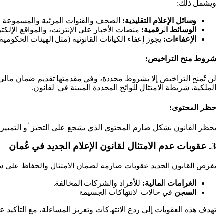
ويشمل ذلك:
وسائل الإعلام التقليدية:
الصحف والقنوات المرئية والمسموعة و
الوسائط الرقمية:
منصات الأخبار على الإنترنت، والمواقع الإلكتر
الإعفاءات:
يجوز إعفاء الكيانات القانونية (مثل الهيئات الحكو
شروط منح التراخيص:
لن تُمنح التراخيص إلا بشروط محددة، وفي مقدمتها تقديم ضمان مالي ل
الملكية، شريطة الامتثال للوائح المحددة المبينة في القانون.
حظر المحتوى:
يحظر القانون بشكل صارم المحتوى الذي يشجع على التحيز أو التمييز ع
3. عقوبات عدم الامتثال لقانون الإعلام الجديد في عُمان
يفرض القانون الجديد عقوبات صارمة لضمان الامتثال والحفاظ على سل
الغرامات المالية:
للأفراد والشركات المخالفة.
السجن
في حالات الانتهاكات الجسيمة
تهدف هذه العقوبات إلى ردع الانتهاكات وتعزيز المساءلة، مع التأكيد 