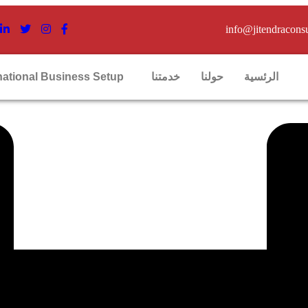
info@jitendracons
الرئسية
حولنا
خدمتنا
national Business Setup