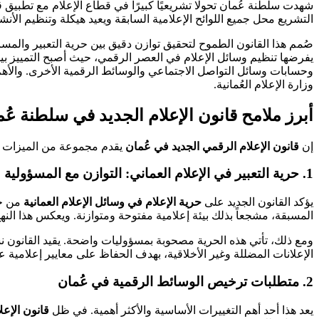
شهدت سلطنة عُمان تحولًا تشريعيًا كبيرًا في قطاع الإعلام مع تطبيق ق
التشريع محل جميع اللوائح الإعلامية السابقة ويعيد هيكلة وتنظيم الأنشط
صُمم هذا القانون الطموح لتحقيق توازن دقيق بين حرية التعبير والمسا
يفرضها تنظيم وسائل الإعلام في العصر الرقمي، حيث أصبح التمييز بين
وحسابات وسائل التواصل الاجتماعي والوسائط الرقمية الأخرى. والأهم 
وزارة الإعلام العُمانية.
أبرز ملامح قانون الإعلام الجديد في سلطنة عُم
إن
قانون الإعلام الرقمي الجديد في عُمان
يقدم مجموعة من الميزات و
1. حرية التعبير في الإعلام العماني: التوازن مع المسؤولية
يؤكد القانون الجديد على
حرية الإعلام في وسائل الإعلام العمانية
من خل
المسبقة، مشجعاً بذلك بيئة إعلامية مفتوحة ومتوازنة. ويعكس هذا النهج ا
ومع ذلك، تأتي هذه الحرية مصحوبة بمسؤوليات واضحة. يقيد القانون نشر 
الإعلانات المضللة وغير الأخلاقية، بهدف الحفاظ على معايير إعلامية ع
2. متطلبات ترخيص الوسائط الرقمية في عُمان
يعد هذا أحد أهم التغييرات الأساسية والأكثر أهمية. في ظل
قانون الإعل