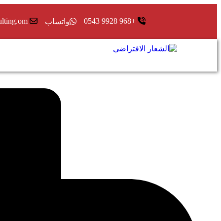
ulting.om
+968 9928 0543
واتساب